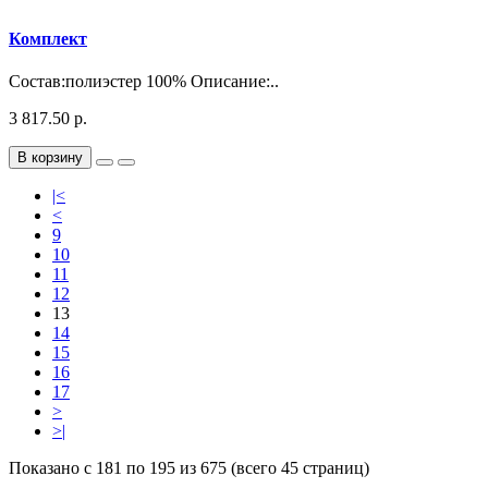
Комплект
Состав:полиэстер 100% Описание:..
3 817.50 р.
В корзину
|<
<
9
10
11
12
13
14
15
16
17
>
>|
Показано с 181 по 195 из 675 (всего 45 страниц)