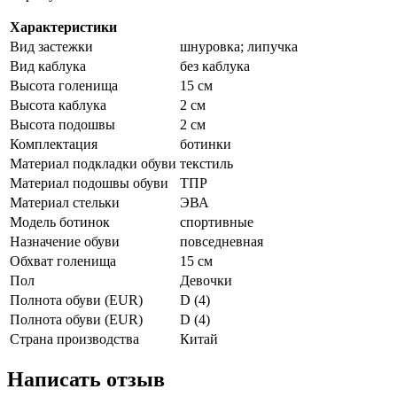
Характеристики
Вид застежки
шнуровка; липучка
Вид каблука
без каблука
Высота голенища
15 см
Высота каблука
2 см
Высота подошвы
2 см
Комплектация
ботинки
Материал подкладки обуви
текстиль
Материал подошвы обуви
ТПР
Материал стельки
ЭВА
Модель ботинок
спортивные
Назначение обуви
повседневная
Обхват голенища
15 см
Пол
Девочки
Полнота обуви (EUR)
D (4)
Полнота обуви (EUR)
D (4)
Страна производства
Китай
Написать отзыв